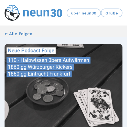
über neun30
Grüße
← Alle Folgen