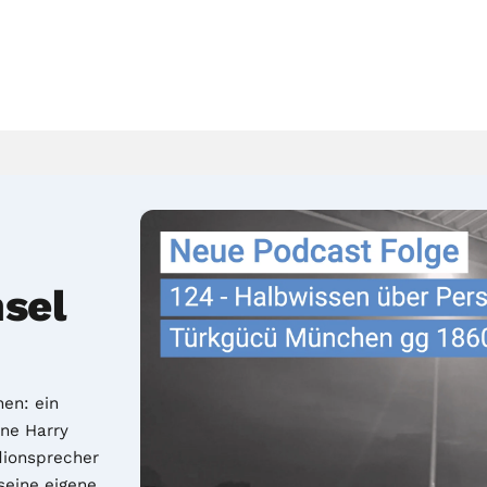
sel
n: ein 
ne Harry 
ionsprecher 
eine eigene 