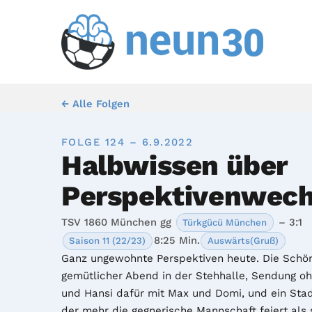
← Alle Folgen
FOLGE 124 – 6.9.2022
Halbwissen über
Perspektivenwech
TSV 1860 München gg
– 3:1
Türkgücü München
8:25 Min.
Saison 11 (22/23)
Auswärts(Gruß)
Ganz ungewohnte Perspektiven heute. Die Schöne
gemütlicher Abend in der Stehhalle, Sendung oh
und Hansi dafür mit Max und Domi, und ein Stad
der mehr die gegnerische Mannschaft feiert als s