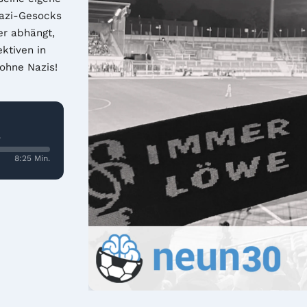
azi-Gesocks 
r abhängt, 
ktiven in 
hne Nazis! 
8:25 Min.