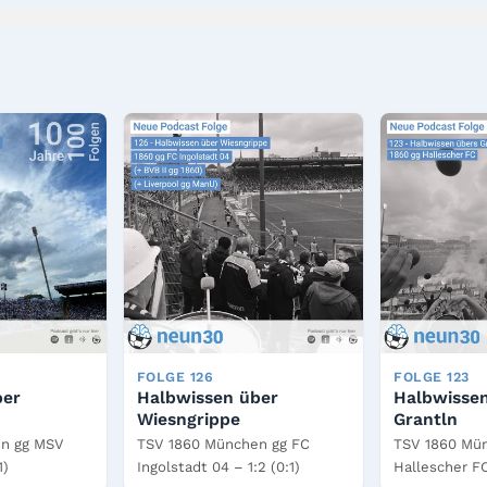
FOLGE 126
FOLGE 123
ber
Halbwissen über
Halbwisse
Wiesngrippe
Grantln
n gg MSV
TSV 1860 München gg FC
TSV 1860 Mü
1)
Ingolstadt 04 – 1:2 (0:1)
Hallescher FC