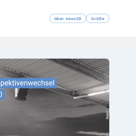
über neun30
Grüße