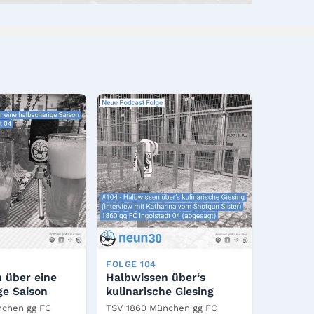
FOLGE 104
 über eine
Halbwissen über‘s
ge Saison
kulinarische Giesing
nchen gg FC
TSV 1860 München gg FC