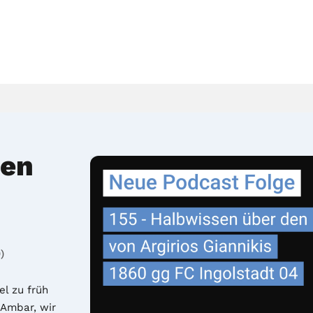
den
)
l zu früh 
Ambar, wir 