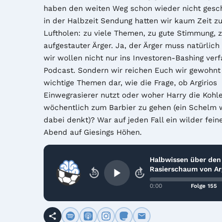
haben den weiten Weg schon wieder nicht gescha
in der Halbzeit Sendung hatten wir kaum Zeit zu
Luftholen: zu viele Themen, zu gute Stimmung, zu
aufgestauter Ärger. Ja, der Ärger muss natürlich 
wir wollen nicht nur ins Investoren-Bashing verfa
Podcast. Sondern wir reichen Euch wir gewohnt 
wichtige Themen dar, wie die Frage, ob Argirios 
Einwegrasierer nutzt oder woher Harry die Kohle
wöchentlich zum Barbier zu gehen (ein Schelm 
dabei denkt)? War auf jeden Fall ein wilder feine
Abend auf Giesings Höhen.
Halbwissen über den
Rasierschaum von Arg
15
15
Giannikis
0:00
Folge 155