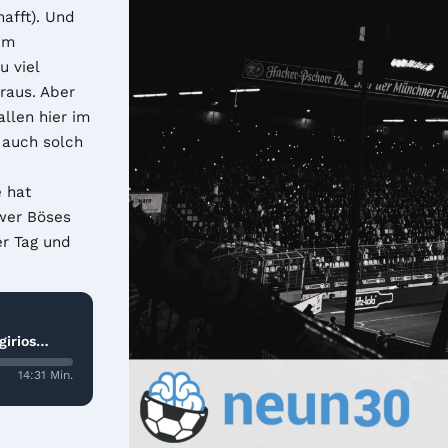
fft). Und 
m 
 viel 
raus. Aber 
llen hier im 
auch solch 
 hat 
wer Böses 
r Tag und 
irios
14:31 Min.