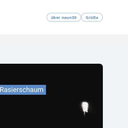
über neun30
Grüße