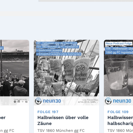
FOLGE 197
FOLGE 109
ber
Halbwissen über volle
Halbwissen
Zäune
halbschari
n gg FC
TSV 1860 München gg FC
TSV 1860 Mü