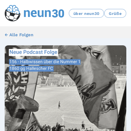
über neun30
Grüße
← Alle Folgen