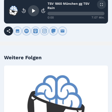
TSV 1860 München gg TSV
Rain
15
15
0:00
7:07 Min.
Weitere Folgen