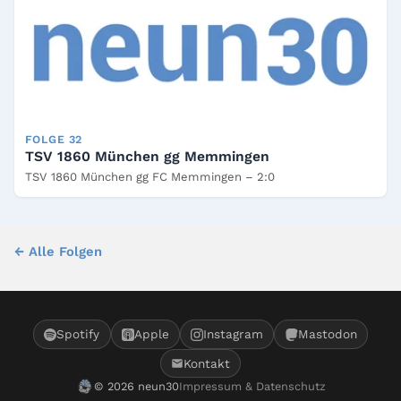
FOLGE 32
TSV 1860 München gg Memmingen
TSV 1860 München gg FC Memmingen – 2:0
← Alle Folgen
Spotify
Apple
Instagram
Mastodon
Kontakt
© 2026 neun30
Impressum & Datenschutz