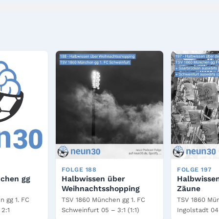
FOLGE 188
FOLGE 197
chen gg
Halbwissen über
Halbwissen
Weihnachtsshopping
Zäune
 gg 1. FC
TSV 1860 München gg 1. FC
TSV 1860 Mü
 2:1
Schweinfurt 05 – 3:1 (1:1)
Ingolstadt 04 