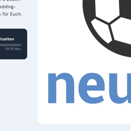
edding-
für Euch. 
hzeiten
10:19 Min.