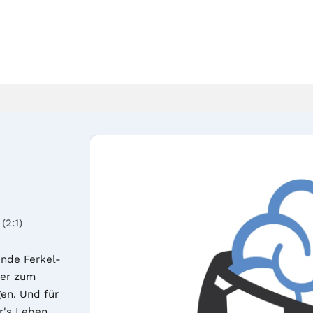
(2:1)
ende Ferkel-
er zum 
en. Und für 
r's Leben 